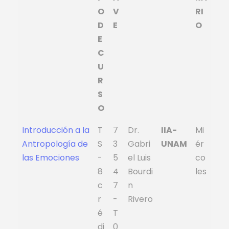
O
V
RI
D
E
O
E
C
U
R
S
O
Introducción a la
T
7
Dr.
IIA-
Mi
Antropología de
S
3
Gabri
UNAM
ér
las Emociones
-
5
el Luis
co
8
4
Bourdi
les
c
7
n
r
-
Rivero
é
T
di
0