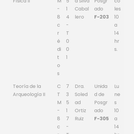
Física II
M
5
a Silva
Posgr
co
-
1
Cabal
ado
les
8
4
lero
F-203
10
c
-
a
r
T
14
é
0
hr
di
0
s.
t
1
o
s
Teoría de la
C
7
Dra.
Unida
Lu
Arqueología II
T
3
Soled
d de
ne
M
5
ad
Posgr
s
-
1
Ortiz
ado
10
8
7
Ruiz
F-305
a
c
-
14