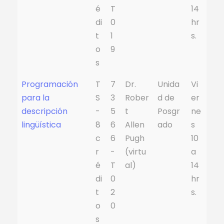
é
T
14
di
0
hr
t
1
s.
o
9
s
Programación
T
7
Dr.
Unida
Vi
para la
S
3
Rober
d de
er
descripción
-
5
t
Posgr
ne
lingüística
8
6
Allen
ado
s
c
6
Pugh
10
r
-
(virtu
a
é
T
al)
14
di
0
hr
t
2
s.
o
0
s