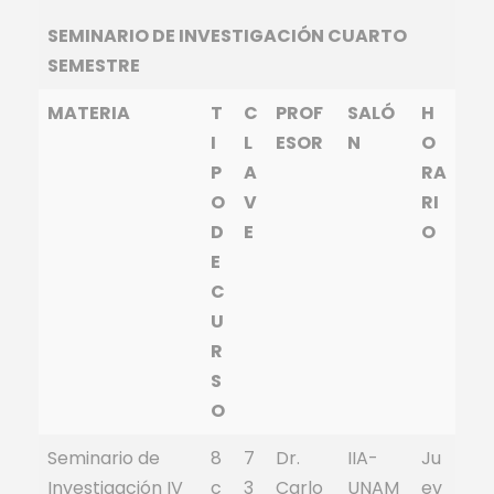
SEMINARIO DE INVESTIGACIÓN CUARTO
SEMESTRE
MATERIA
T
C
PROF
SALÓ
H
I
L
ESOR
N
O
P
A
RA
O
V
RI
D
E
O
E
C
U
R
S
O
Seminario de
8
7
Dr.
IIA-
Ju
Investigación IV
c
3
Carlo
UNAM
ev