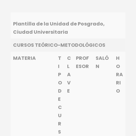
Plantilla de la Unidad de Posgrado,
Ciudad Universitaria
CURSOS TEÓRICO-METODOLÓGICOS
MATERIA
T
C
PROF
SALÓ
H
I
L
ESOR
N
O
P
A
RA
O
V
RI
D
E
O
E
C
U
R
S