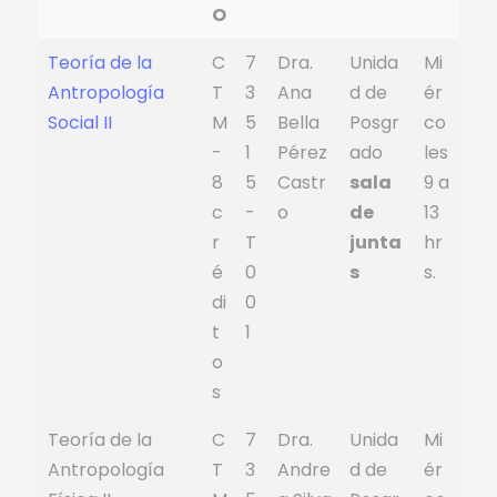
O
Teoría de la
C
7
Dra.
Unida
Mi
Antropología
T
3
Ana
d de
ér
Social II
M
5
Bella
Posgr
co
-
1
Pérez
ado
les
8
5
Castr
sala
9 a
c
-
o
de
13
r
T
junta
hr
é
0
s
s.
di
0
t
1
o
s
Teoría de la
C
7
Dra.
Unida
Mi
Antropología
T
3
Andre
d de
ér