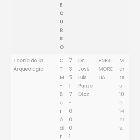
E
C
U
R
S
O
Teoría de la
C
7
Dr.
ENES-
M
Arqueología
T
3
José
MORE
ar
M
5
Luis
LIA
te
-
1
Punzo
s
8
7
Díaz
10
c
-
a
r
0
14
é
0
hr
di
0
s.
t
1