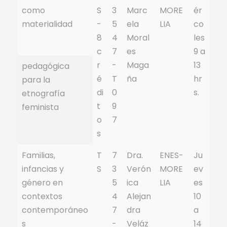
como
S
3
Marc
MORE
ér
materialidad
-
5
ela
LIA
co
8
4
Moral
les
c
7
es
9 a
r
-
Maga
13
pedagógica
é
T
ña
hr
para la
di
0
s.
etnografía
t
9
feminista
o
7
s
Familias,
T
7
Dra.
ENES-
Ju
infancias y
S
3
Verón
MORE
ev
género en
5
ica
LIA
es
contextos
4
Alejan
10
contemporáneo
7
dra
a
s
-
Veláz
14