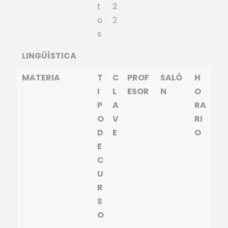
t
2
o
2
s
LINGÜÍSTICA
MATERIA
T
C
PROF
SALÓ
H
I
L
ESOR
N
O
P
A
RA
O
V
RI
D
E
O
E
C
U
R
S
O