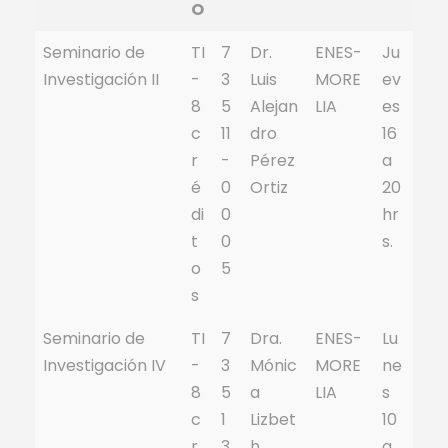
O
Seminario de
TI
7
Dr.
ENES-
Ju
Investigación II
-
3
Luis
MORE
ev
8
5
Alejan
LIA
es
c
11
dro
16
r
-
Pérez
a
é
0
Ortiz
20
di
0
hr
t
0
s.
o
5
s
Seminario de
TI
7
Dra.
ENES-
Lu
Investigación IV
-
3
Mónic
MORE
ne
8
5
a
LIA
s
c
1
Lizbet
10
r
3
h
a