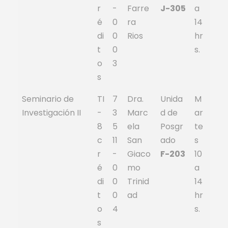
r
-
Farre
J-305
a
é
0
ra
14
di
0
Rios
hr
t
0
s.
o
3
s
Seminario de
TI
7
Dra.
Unida
M
Investigación II
-
3
Marc
d de
ar
8
5
ela
Posgr
te
c
11
San
ado
s
r
-
Giaco
F-203
10
é
0
mo
a
di
0
Trinid
14
t
0
ad
hr
o
4
s.
s