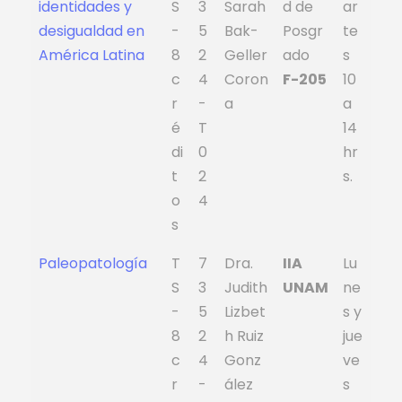
identidades y
S
3
Sarah
d de
ar
desigualdad en
-
5
Bak-
Posgr
te
América Latina
8
2
Geller
ado
s
c
4
Coron
F-205
10
r
-
a
a
é
T
14
di
0
hr
t
2
s.
o
4
s
Paleopatología
T
7
Dra.
IIA
Lu
S
3
Judith
UNAM
ne
-
5
Lizbet
s y
8
2
h Ruiz
jue
c
4
Gonz
ve
r
-
ález
s