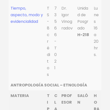
Tiempo,
T
7
Dr.
Unida
Lu
aspecto, modo y
S
3
Igor
d de
ne
evidencialidad
-
5
Vinog
Posgr
s
8
6
radov
ado
16
c
6
H-218
a
r
-
20
é
T
hr
di
0
s.
t
2
o
1
s
ANTROPOLOGÍA SOCIAL – ETNOLOGÍA
MATERIA
T
C
PROF
SALÓ
H
I
L
ESOR
N
O
P
A
RA