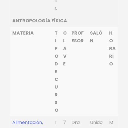
o
s
ANTROPOLOGÍA FÍSICA
MATERIA
T
C
PROF
SALÓ
H
I
L
ESOR
N
O
P
A
RA
O
V
RI
D
E
O
E
C
U
R
S
O
Alimentación,
T
7
Dra.
Unida
M