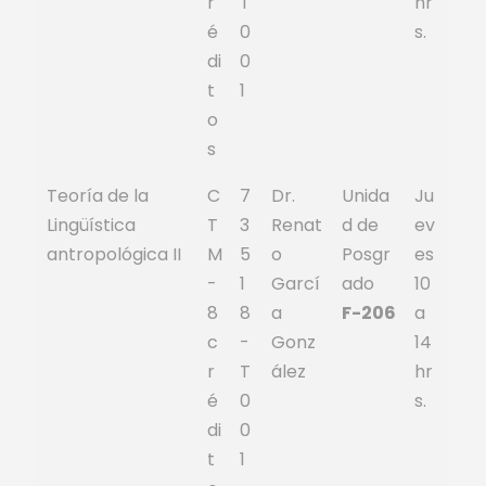
r
T
hr
é
0
s.
di
0
t
1
o
s
Teoría de la
C
7
Dr.
Unida
Ju
Lingüística
T
3
Renat
d de
ev
antropológica II
M
5
o
Posgr
es
-
1
Garcí
ado
10
8
8
a
F-206
a
c
-
Gonz
14
r
T
ález
hr
é
0
s.
di
0
t
1