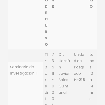
O
V
RI
D
E
O
E
C
U
R
S
O
TI
7
Dr.
Unida
Lu
-
3
Herná
d de
ne
Seminario de
8
5
n
Posgr
s
Investigación II
c
11
Javier
ado
10
r
-
Salas
H-218
a
é
0
Quint
14
di
0
anal
hr
t
0
s.