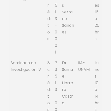
r
5
s
es
é
1
Serra
16
di
3
no
a
t
-
Sánch
20
o
0
ez
hr
s
0
s.
0
1
Seminario de
8
7
Dr.
IIA-
Lu
Investigación IV
c
3
Samu
UNAM
ne
r
5
el
s
é
1
Herre
10
di
3
ra
a
t
-
Castr
14
o
0
o
hr
s
0
s.