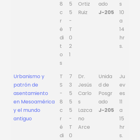
8
5
Ortiz
ado
s
c
5
Ruiz
J-205
10
r
-
a
é
T
14
di
0
hr
t
2
s.
o
1
s
Urbanismo y
T
7
Dr.
Unida
Ju
patrón de
S
3
Jesús
d de
ev
asentamiento
-
5
Carlo
Posgr
es
en Mesoamérica
8
5
s
ado
11
y el mundo
c
5
Lazca
J-205
a
antiguo
r
-
no
15
é
T
Arce
hr
di
0
s.