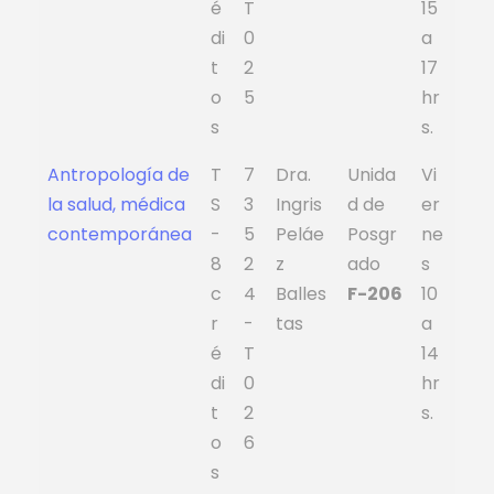
é
T
15
di
0
a
t
2
17
o
5
hr
s
s.
Antropología de
T
7
Dra.
Unida
Vi
la salud, médica
S
3
Ingris
d de
er
contemporánea
-
5
Peláe
Posgr
ne
8
2
z
ado
s
c
4
Balles
F-206
10
r
-
tas
a
é
T
14
di
0
hr
t
2
s.
o
6
s