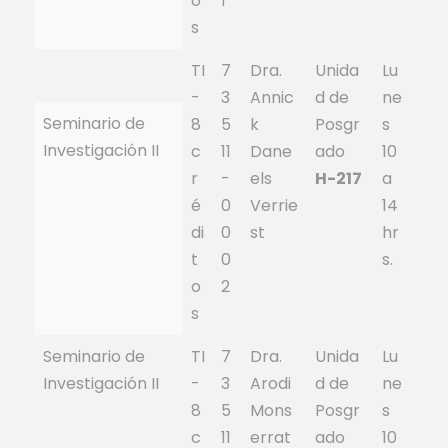
o
1
s
TI
7
Dra.
Unida
Lu
-
3
Annic
d de
ne
Seminario de
8
5
k
Posgr
s
Investigación II
c
11
Dane
ado
10
r
-
els
H-217
a
é
0
Verrie
14
di
0
st
hr
t
0
s.
o
2
s
Seminario de
TI
7
Dra.
Unida
Lu
Investigación II
-
3
Arodi
d de
ne
8
5
Mons
Posgr
s
c
11
errat
ado
10