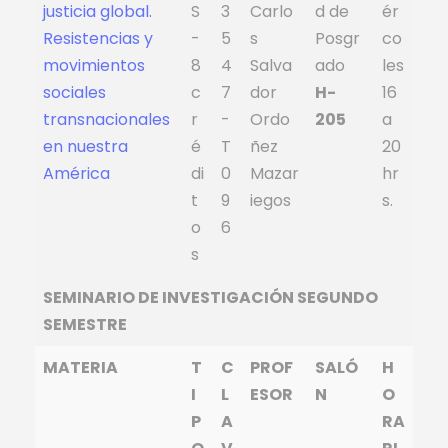
justicia global.
S
3
Carlo
d de
ér
Resistencias y
-
5
s
Posgr
co
movimientos
8
4
Salva
ado
les
sociales
c
7
dor
H-
16
transnacionales
r
-
Ordo
205
a
en nuestra
é
T
ñez
20
América
di
0
Mazar
hr
t
9
iegos
s.
o
6
s
SEMINARIO DE INVESTIGACIÓN SEGUNDO
SEMESTRE
MATERIA
T
C
PROF
SALÓ
H
I
L
ESOR
N
O
P
A
RA