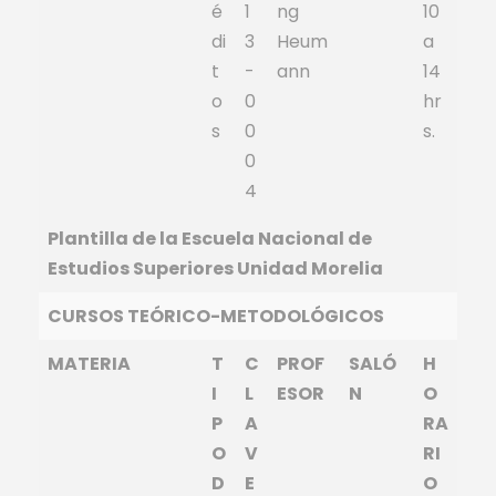
é
1
ng
10
di
3
Heum
a
t
-
ann
14
o
0
hr
s
0
s.
0
4
Plantilla de la Escuela Nacional de
Estudios Superiores Unidad Morelia
CURSOS TEÓRICO-METODOLÓGICOS
MATERIA
T
C
PROF
SALÓ
H
I
L
ESOR
N
O
P
A
RA
O
V
RI
D
E
O