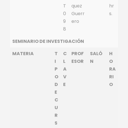
T
quez
hr
0
Guerr
s.
9
ero
8
SEMINARIO DE INVESTIGACIÓN
MATERIA
T
C
PROF
SALÓ
H
I
L
ESOR
N
O
P
A
RA
O
V
RI
D
E
O
E
C
U
R
S