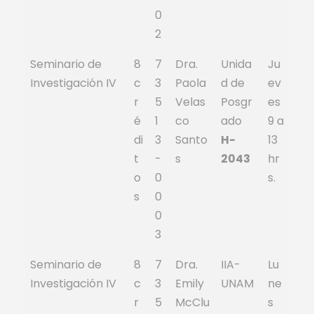
0
2
Seminario de
8
7
Dra.
Unida
Ju
Investigación IV
c
3
Paola
d de
ev
r
5
Velas
Posgr
es
é
1
co
ado
9 a
di
3
Santo
H-
13
t
-
s
2043
hr
o
0
s.
s
0
0
3
Seminario de
8
7
Dra.
IIA-
Lu
Investigación IV
c
3
Emily
UNAM
ne
r
5
McClu
s