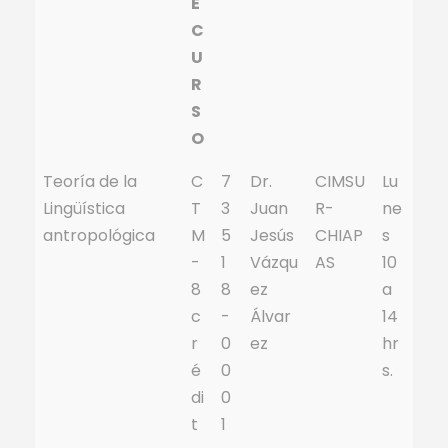
E
C
U
R
S
O
Teoría de la
C
7
Dr.
CIMSU
Lu
Lingüística
T
3
Juan
R-
ne
antropológica
M
5
Jesús
CHIAP
s
-
1
Vázqu
AS
10
8
8
ez
a
c
-
Álvar
14
r
0
ez
hr
é
0
s.
di
0
t
1