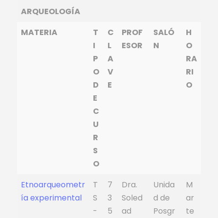
ARQUEOLOGÍA
MATERIA
T
C
PROF
SALÓ
H
I
L
ESOR
N
O
P
A
RA
O
V
RI
D
E
O
E
C
U
R
S
O
Etnoarqueometr
T
7
Dra.
Unida
M
ía experimental
S
3
Soled
d de
ar
-
5
ad
Posgr
te