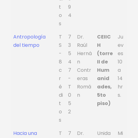
t
9
o
4
s
Antropología
T
7
Dr.
CEIIC
Ju
del tiempo
S
3
Raúl
H
ev
-
5
Herná
(torre
es
8
4
n
II de
10
c
7
Contr
Hum
a
r
-
eras
anid
14
é
T
Romá
ades,
hr
di
0
n
5to
s.
t
5
piso)
o
2
s
Hacia una
T
7
Dr.
Unida
Mi