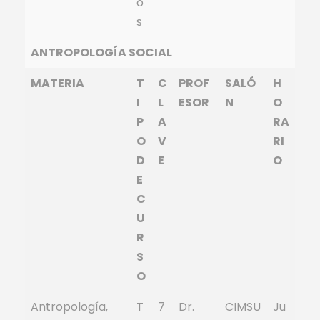
o
s
ANTROPOLOGÍA SOCIAL
MATERIA
T
C
PROF
SALÓ
H
I
L
ESOR
N
O
P
A
RA
O
V
RI
D
E
O
E
C
U
R
S
O
Antropología,
T
7
Dr.
CIMSU
Ju