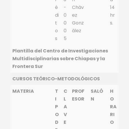
é
-
Cháv
14
di
0
ez
hr
t
0
Gonz
s.
o
0
ález
s
5
Plantilla del Centro de Investigaciones
Multidisciplinarias sobre Chiapas y la
Frontera Sur
CURSOS TEÓRICO-METODOLÓGICOS
MATERIA
T
C
PROF
SALÓ
H
I
L
ESOR
N
O
P
A
RA
O
V
RI
D
E
O