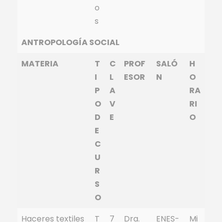
o
s
ANTROPOLOGÍA SOCIAL
MATERIA
T
C
PROF
SALÓ
H
I
L
ESOR
N
O
P
A
RA
O
V
RI
D
E
O
E
C
U
R
S
O
Haceres textiles
T
7
Dra.
ENES-
Mi