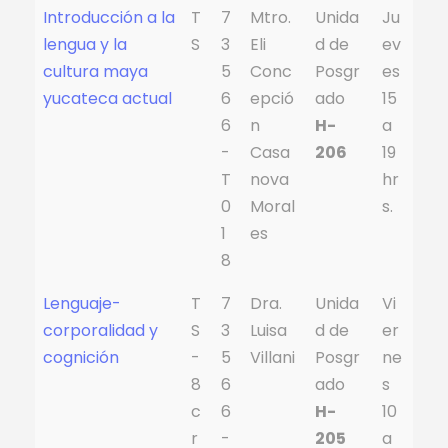
Introducción a la
T
7
Mtro.
Unida
Ju
lengua y la
S
3
Eli
d de
ev
cultura maya
5
Conc
Posgr
es
yucateca actual
6
epció
ado
15
6
n
H-
a
-
Casa
206
19
T
nova
hr
0
Moral
s.
1
es
8
Lenguaje-
T
7
Dra.
Unida
Vi
corporalidad y
S
3
Luisa
d de
er
cognición
-
5
Villani
Posgr
ne
8
6
ado
s
c
6
H-
10
r
-
205
a