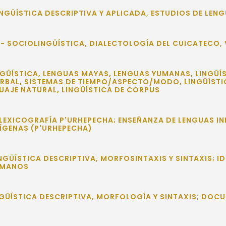
INGÜÍSTICA DESCRIPTIVA Y APLICADA, ESTUDIOS DE LEN
- SOCIOLINGÜÍSTICA, DIALECTOLOGÍA DEL CUICATECO,
NGÜÍSTICA, LENGUAS MAYAS, LENGUAS YUMANAS, LINGÜÍS
ERBAL, SISTEMAS DE TIEMPO/ASPECTO/MODO, LINGÜÍST
UAJE NATURAL, LINGÜÍSTICA DE CORPUS
LEXICOGRAFÍA P'URHEPECHA; ENSEÑANZA DE LENGUAS IN
ÍGENAS (P'URHEPECHA)
INGÜÍSTICA DESCRIPTIVA, MORFOSINTAXIS Y SINTAXIS;
UMANOS
NGÜÍSTICA DESCRIPTIVA, MORFOLOGÍA Y SINTAXIS; DOCU