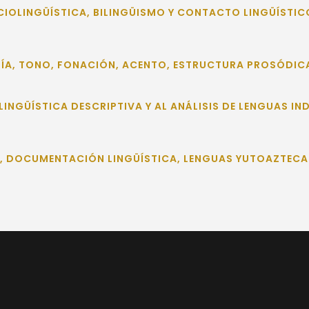
CIOLINGÜÍSTICA, BILINGÜISMO Y CONTACTO LINGÜÍSTIC
ÍA, TONO, FONACIÓN, ACENTO, ESTRUCTURA PROSÓDIC
LINGÜÍSTICA DESCRIPTIVA Y AL ANÁLISIS DE LENGUAS I
S, DOCUMENTACIÓN LINGÜÍSTICA, LENGUAS YUTOAZTECA