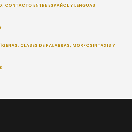
O, CONTACTO ENTRE ESPAÑOL Y LENGUAS
A
NDÍGENAS, CLASES DE PALABRAS, MORFOSINTAXIS Y
S.